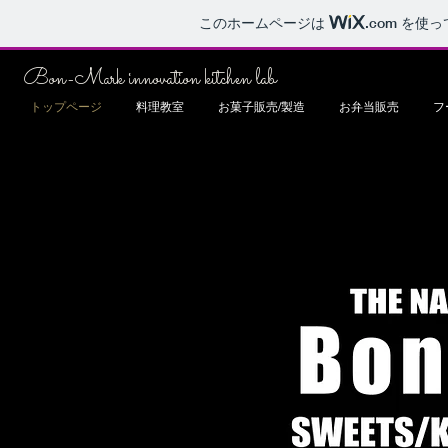
このホームページは
.com
を使っ
Bon-Mark innovation kitchen lab
トップページ
料理教室
お菓子販売/製造
お弁当販売
フ